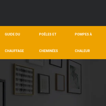
GUIDE DU
POÊLES ET
POMPES À
CHAUFFAGE
CHEMINÉES
CHALEUR